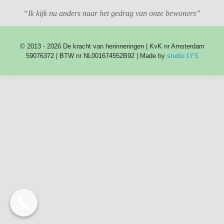
“Ik kijk nu anders naar het gedrag van onze bewoners”
© 2013 - 2026 De kracht van herinneringen | KvK nr Amsterdam
59076372 | BTW nr NL001674552B92 | Made by
studio LYS