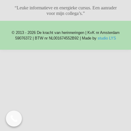
“Leuke informatieve en energieke cursus. Een aanrader
voor mijn collega’s.”
© 2013 - 2026 De kracht van herinneringen | KvK nr Amsterdam
59076372 | BTW nr NL001674552B92 | Made by
studio LYS